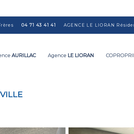
Frères
04 71 43 41 41
AGENCE LE LIORAN Résiden
ence
AURILLAC
Agence
LE LIORAN
COPROPRI
 VILLE