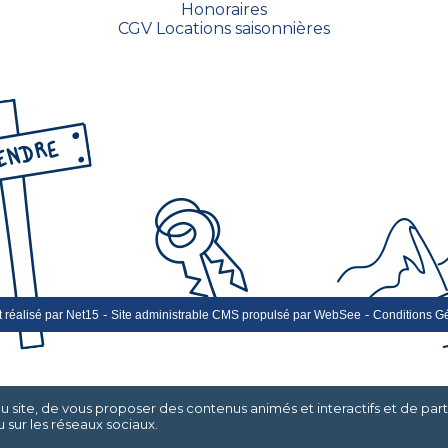
Honoraires
CGV Locations saisonnières
-
-
t réalisé par Net15
Site administrable CMS propulsé par WebSee
Conditions Gé
du site, de vous proposer des contenus animés et interactifs et de par
 sur les réseaux sociaux.