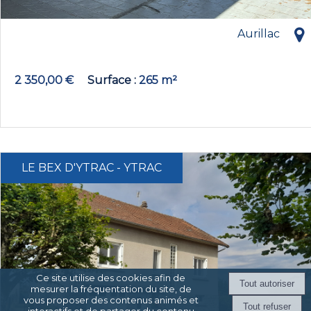
Aurillac
2 350,00 €
Surface
265 m²
LE BEX D'YTRAC - YTRAC
Ce site utilise des cookies afin de
mesurer la fréquentation du site, de
vous proposer des contenus animés et
interactifs et de partager du contenu