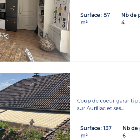
Surface
87
Nb de 
m²
4
Coup de coeur garanti po
sur Aurillac et ses...
Surface
137
Nb de 
m²
6