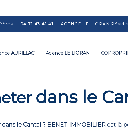
Frères
04 71 43 41 41
AGENCE LE LIORAN Résiden
ence
AURILLAC
Agence
LE LIORAN
COPROPRI
dans le Ca
eter
dans le Cantal ?
BENET IMMOBILIER est là po