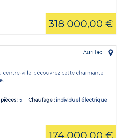
318 000,00 €
Aurillac
u centre-ville, découvrez cette charmante
...
 pièces
5
Chaufage
individuel électrique
174 000,00 €