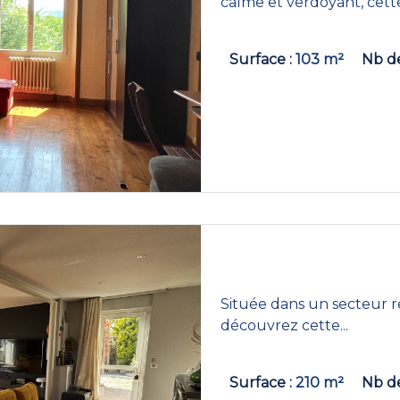
calme et verdoyant, cette.
Surface
103 m²
Nb de
Située dans un secteur re
découvrez cette...
Surface
210 m²
Nb de